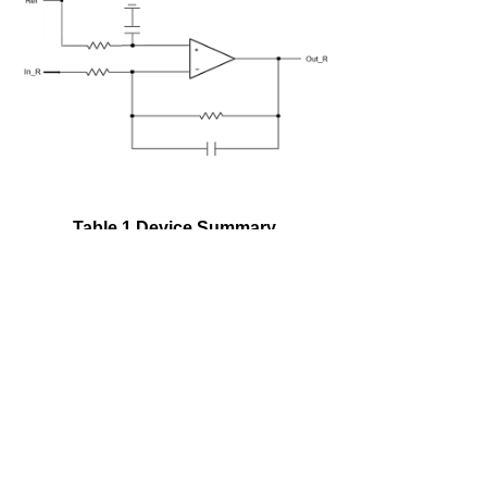
Table 1 Device Summary
左右滑动查看完整表格
Order code
Package
Packing
AXOP39062A
TSSOP8
Reel
AXOP39062B
DFN8
Reel
AXOP39062C
SOP8
Reel
SOT23-
AXOP39062D
Reel
TSSOP8
8L