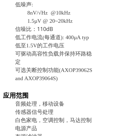
低噪声
:
8nV/
√Hz
@10kHz
1.5µV @ 20~20kHz
信噪比：110dB
低工作电流
(
每通道
): 400µA typ
低至
1.5V
的工作电压
可驱动高容性负载并保持环路稳
定
可选关断控制功能
(AXOP39062S
and AXOP39064S)
应用范围
音频处理，移动设备
传感器信号处理
白色家电，空调控制，马达控制
电源产品