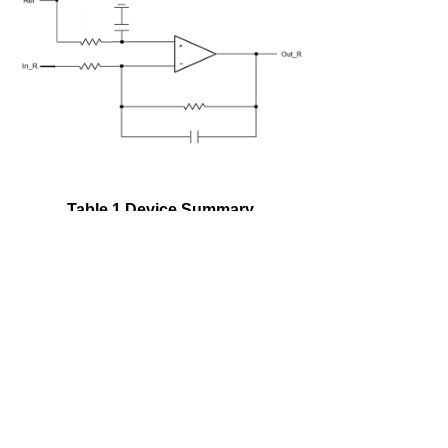
Table 1 Device Summary
左右滑动查看完整表格
Order code
Package
Packing
AXOP39062A
TSSOP8
Reel
AXOP39062B
DFN8
Reel
AXOP39062C
SOP8
Reel
SOT23-
AXOP39062D
Reel
TSSOP8
8L