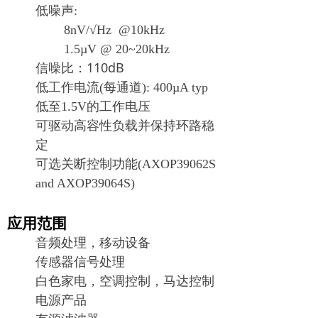
低噪声
:
8nV/
√Hz
@10kHz
1.5µV @ 20~20kHz
信噪比：110dB
低工作电流
(
每通道
): 400µA typ
低至
1.5V
的工作电压
可驱动高容性负载并保持环路稳
定
可选关断控制功能
(AXOP39062S
and AXOP39064S)
应用范围
音频处理，移动设备
传感器信号处理
白色家电，空调控制，马达控制
电源产品